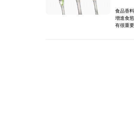
食品香
增進食
有很重