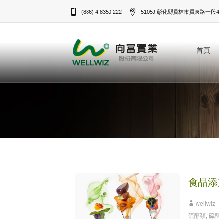
(886) 4 8350 222
51059 彰化縣員林市員東路一段43
首頁
食品添
wellwiz
硫醇類
,
硫