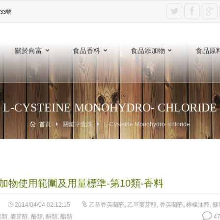
3號‎
關於向富
食品香料
食品添加物
食品原
L-CYSTEINE MONOHYDRO- CHLORIDE
首頁
關鍵字查詢
L-Cysteine Monohydro- chloride
加物使用範圍及用量標準-第10類-香料
2014/04/04 02:12:15
乙基香莢蘭醛
,
乙基麥芽醇
,
香莢蘭醛
,
檸檬油醛
,
醚
醚類
,
麥芽醇
,
酚類
,
酮類
,
酯類
47