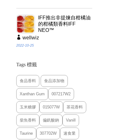
IFF推出非提煉自柑橘油
的柑橘類香料IFF
NEO™
wellwiz
2022-10-25
Tags 標籤
食品香料
食品添加物
Xanthan Gum
007217W2
玉米糖膠
015077W
茶花香料
柴魚香料
偏釩酸鈉
Vanill
Taurine
307702W
速食業