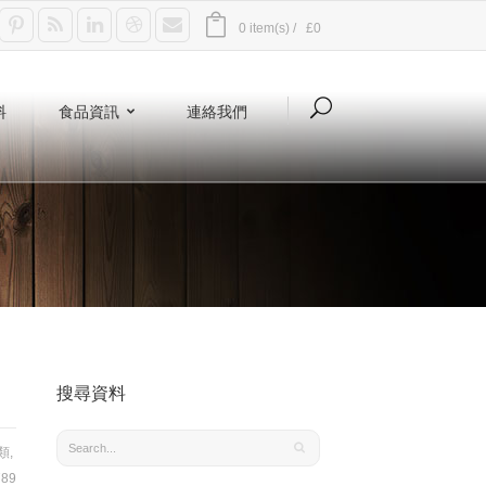
0 item(s) /
£0
料
食品資訊
連絡我們
搜尋資料
類
,
89