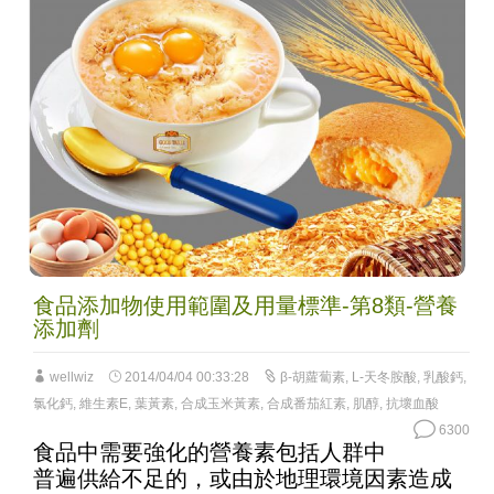
食品添加物使用範圍及用量標準-第8類-營養
添加劑
wellwiz
2014/04/04 00:33:28
β-胡蘿蔔素
,
L-天冬胺酸
,
乳酸鈣
,
氯化鈣
,
維生素E
,
葉黃素
,
合成玉米黃素
,
合成番茄紅素
,
肌醇
,
抗壞血酸
6300
食品中需要強化的營養素包括人群中
普遍供給不足的，或由於地理環境因素造成