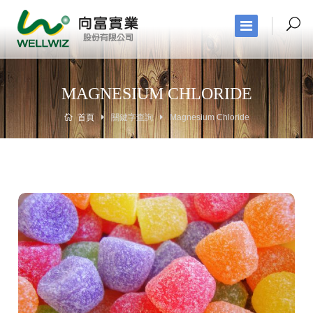
MAGNESIUM CHLORIDE
首頁
關鍵字查詢
Magnesium Chloride