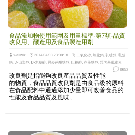
食品添加物使用範圍及用量標準-第7類-品質
改良用、釀造用及食品製造用劑
wellwiz
2014/04/03 23:08:18
二氧化矽
,
氯化鈣
,
乳糖醇
,
乳酸
鈣
,
D-山梨醇
,
D-木糖醇
,
異麥芽酮糖醇
,
巴糖醇
,
赤藻糖醇
,
羥丙基纖維素
8652
改良劑是指能夠改良產品品質及性能
的物質，食品品質改良劑是由食品級的原料
在食品配料中通過添加少量即可改善食品的
性能及食品品質及風味。