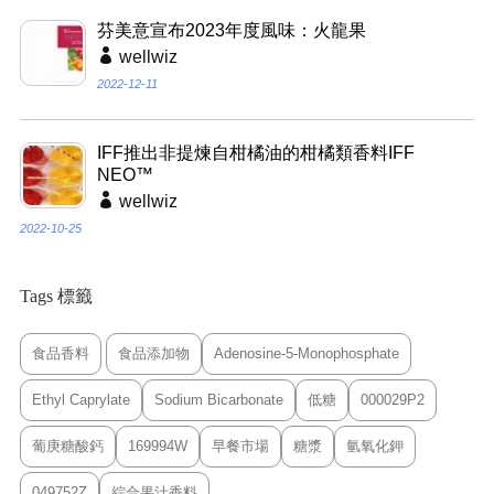
芬美意宣布2023年度風味：火龍果
wellwiz
2022-12-11
IFF推出非提煉自柑橘油的柑橘類香料IFF
NEO™
wellwiz
2022-10-25
Tags 標籤
食品香料
食品添加物
Adenosine-5-Monophosphate
Ethyl Caprylate
Sodium Bicarbonate
低糖
000029P2
葡庚糖酸鈣
169994W
早餐市場
糖漿
氫氧化鉀
049752Z
綜合果汁香料