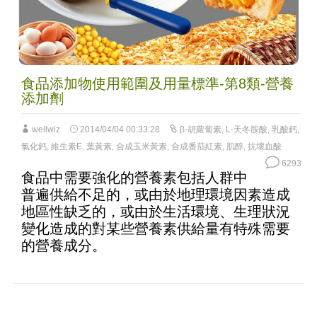
食品添加物使用範圍及用量標準-第8類-營養
添加劑
wellwiz
2014/04/04 00:33:28
β-胡蘿蔔素
,
L-天冬胺酸
,
乳酸鈣
,
氯化鈣
,
維生素E
,
葉黃素
,
合成玉米黃素
,
合成番茄紅素
,
肌醇
,
抗壞血酸
6293
食品中需要強化的營養素包括人群中
普遍供給不足的，或由於地理環境因素造成
地區性缺乏的，或由於生活環境、生理狀況
變化造成的對某些營養素供給量有特殊需要
的營養成分。