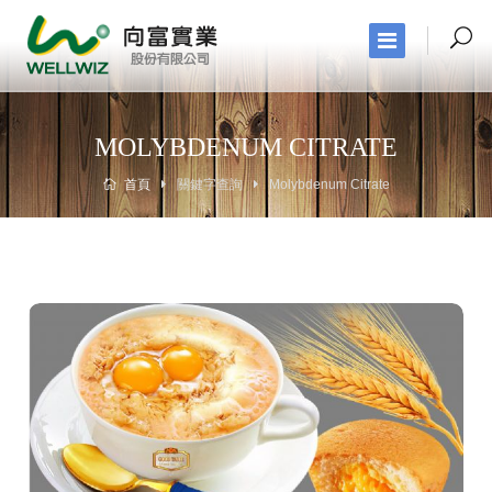
MOLYBDENUM CITRATE
首頁
關鍵字查詢
Molybdenum Citrate