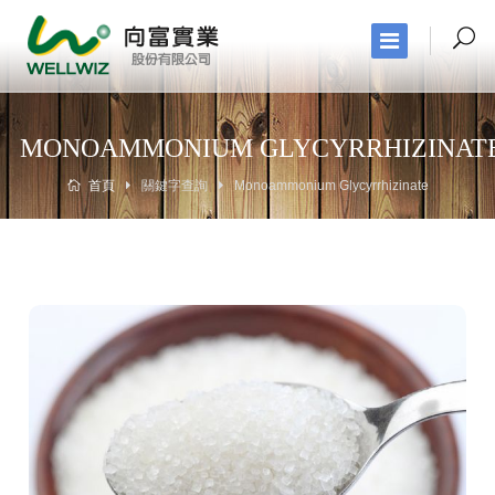
MONOAMMONIUM GLYCYRRHIZINAT
首頁
關鍵字查詢
Monoammonium Glycyrrhizinate