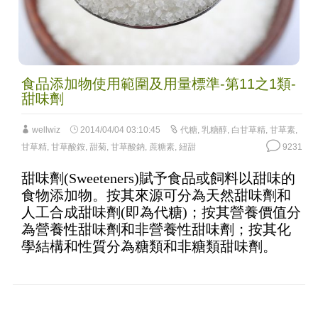
食品添加物使用範圍及用量標準-第11之1類-
甜味劑
wellwiz
2014/04/04 03:10:45
代糖
,
乳糖醇
,
白甘草精
,
甘草素
,
甘草精
,
甘草酸銨
,
甜菊
,
甘草酸鈉
,
蔗糖素
,
紐甜
9231
甜味劑(Sweeteners)賦予食品或飼料以甜味的
食物添加物。按其來源可分為天然甜味劑和
人工合成甜味劑(即為代糖)；按其營養價值分
為營養性甜味劑和非營養性甜味劑；按其化
學結構和性質分為糖類和非糖類甜味劑。