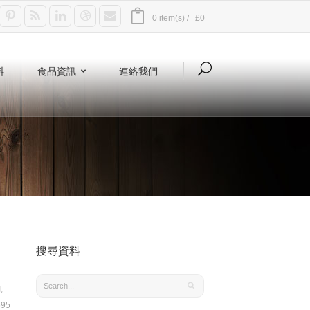
0 item(s) /
£0
料
食品資訊
連絡我們
搜尋資料
鈉
,
95