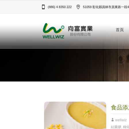
(886) 4 8350 222
51059 彰化縣員林市員東路一段43
首頁
食品添
wellwiz
結蘭膠
,
糊