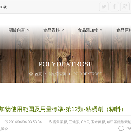
3號‎
關於向富
食品香料
食品添加物
食品原
POLYDEXTROSE
首頁
關鍵字查詢
POLYDEXTROSE
加物使用範圍及用量標準-第12類-粘稠劑（糊料）
2014/04/04 03:53:34
鹿角菜膠
,
三仙膠
,
CMC
,
玉米糖膠
,
羧甲基纖維素
化澱粉
176