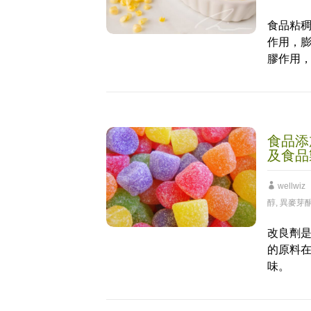
食品粘
作用，
膠作用
食品添
及食品
wellwiz
醇
,
異麥芽
改良劑
的原料
味。