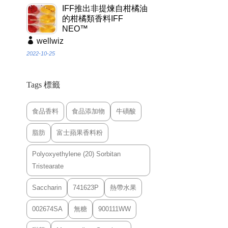
IFF推出非提煉自柑橘油
的柑橘類香料IFF
NEO™
wellwiz
2022-10-25
Tags 標籤
食品香料
食品添加物
牛磺酸
脂肪
富士蘋果香料粉
Polyoxyethylene (20) Sorbitan
Tristearate
Saccharin
741623P
熱帶水果
002674SA
無糖
900111WW