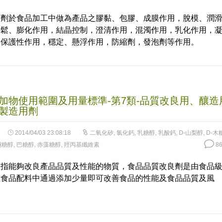
稠劑於食品加工中做為產品之膠黏、包膠、成膜作用，脫模、潤
膨鬆、膨化作用，結晶控制，澄清作用，混濁作用，乳化作用，
，保護性作用，穩定、懸浮作用，防縮劑，發泡劑等作用。
加物使用範圍及用量標準-第7類-品質改良用、釀造
製造用劑
2014/04/03 23:08:18
二氧化矽
,
氯化鈣
,
乳糖醇
,
乳酸鈣
,
D-山梨醇
,
D-木
酮糖醇
,
巴糖醇
,
赤藻糖醇
,
羥丙基纖維素
86
是指能夠改良產品品質及性能的物質，食品品質改良劑是由食品
在食品配料中通過添加少量即可改善食品的性能及食品品質及風