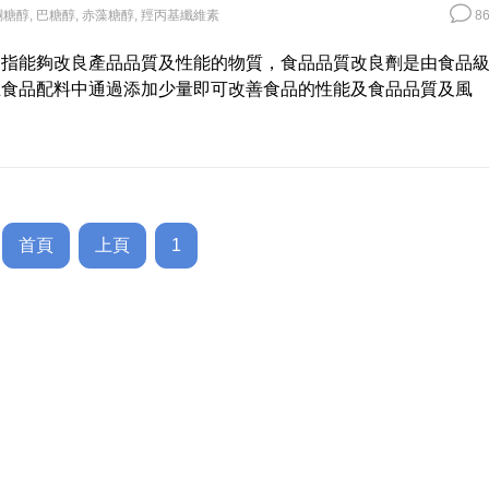
酮糖醇
,
巴糖醇
,
赤藻糖醇
,
羥丙基纖維素
86
是指能夠改良產品品質及性能的物質，食品品質改良劑是由食品
在食品配料中通過添加少量即可改善食品的性能及食品品質及風
首頁
上頁
1