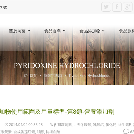
3號‎
關於向富
食品香料
食品添加物
食品原
PYRIDOXINE HYDROCHLORIDE
首頁
關鍵字查詢
Pyridoxine Hydrochloride
加物使用範圍及用量標準-第8類-營養添加劑
2014/04/04 00:33:28
β-胡蘿蔔素
,
L-天冬胺酸
,
乳酸鈣
,
氯化鈣
,
維生素E
,
玉米黃素
,
合成番茄紅素
,
肌醇
,
抗壞血酸
62