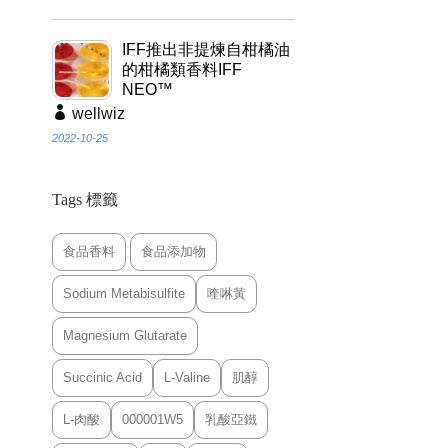
IFF推出非提煉自柑橘油
的柑橘類香料IFF
NEO™
wellwiz
2022-10-25
Tags 標籤
食品香料
食品添加物
Sodium Metabisulfite
喹啉黃
Magnesium Glutarate
Succinic Acid
L-Valine
肌醇
L-肉酸
000001W5
乳酸亞鐵