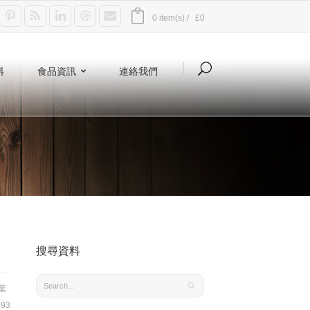
0 item(s) /
£0
料
食品資訊
連絡我們
搜尋資料
葉
93