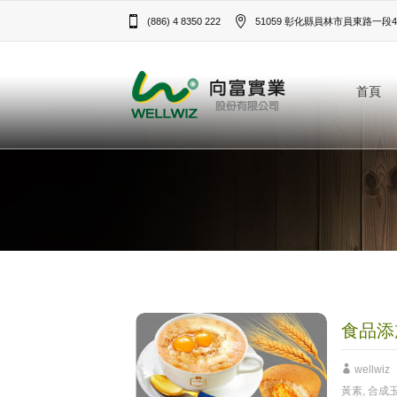
(886) 4 8350 222
51059 彰化縣員林市員東路一段43
首頁
食品添
wellwiz
黃素
,
合成