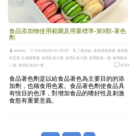
食品添加物使用範圍及用量標準-第9類-著色
劑
wellwiz
2014/04/04 01:28:50
二氧化鈦
,
食用黃色四號
,
食用黃
色五號
,
β-胡蘿蔔素
,
食用紅色七號
,
食用紅色六號
,
食用藍色一號
,
食用藍色
二號
,
食用紅色四十號
9793
食品著色劑是以給食品著色為主要目的的添
加劑，也稱食用色素。食品著色劑使食品具
有悅目的色澤，對增加食品的嗜好性及刺激
食慾有重要意義。