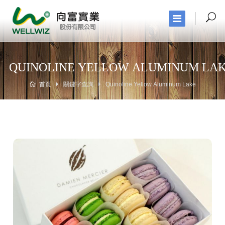
QUINOLINE YELLOW ALUMINUM LA
首頁
關鍵字查詢
Quinoline Yellow Aluminum Lake