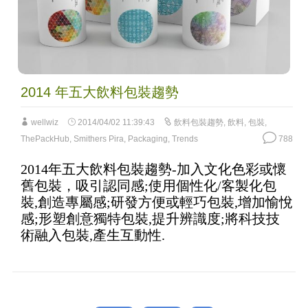
2014 年五大飲料包裝趨勢
wellwiz
2014/04/02 11:39:43
飲料包裝趨勢
,
飲料
,
包裝
,
ThePackHub
,
Smithers Pira
,
Packaging
,
Trends
788
2014年五大飲料包裝趨勢-加入文化色彩或懷
舊包裝，吸引認同感;使用個性化/客製化包
裝,創造專屬感;研發方便或輕巧包裝,增加愉悅
感;形塑創意獨特包裝,提升辨識度;將科技技
術融入包裝,產生互動性.