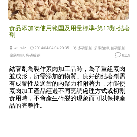
食品添加物使用範圍及用量標準-第13類-結著
劑
wellwiz
2014/04/04 04:20:35
多磷酸鈉
,
多磷酸鉀
,
偏磷酸鈉
,
偏磷酸鉀
,
焦磷酸鈉
8119
結著劑為製作素肉加工品時，為了重組素肉
並成形，所需添加的物質。良好的結著劑需
有成膠性及適當的內聚力和附著力，才能使
素肉加工產品經過不同烹調處理方式或切割
食用時，不會產生碎裂的現象而可以保持產
品的完整性。