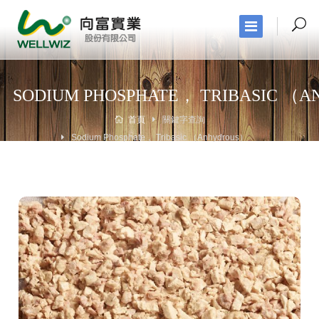
SODIUM PHOSPHATE， TRIBASIC （
首頁
關鍵字查詢
Sodium Phosphate， Tribasic （Anhydrous）