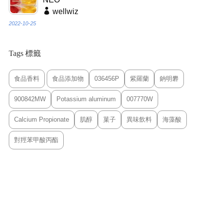
wellwiz
2022-10-25
Tags 標籤
食品香料
食品添加物
036456P
紫羅蘭
鈉明礬
900842MW
Potassium aluminum
007770W
Calcium Propionate
肌醇
菓子
異味飲料
海藻酸
對羥苯甲酸丙酯