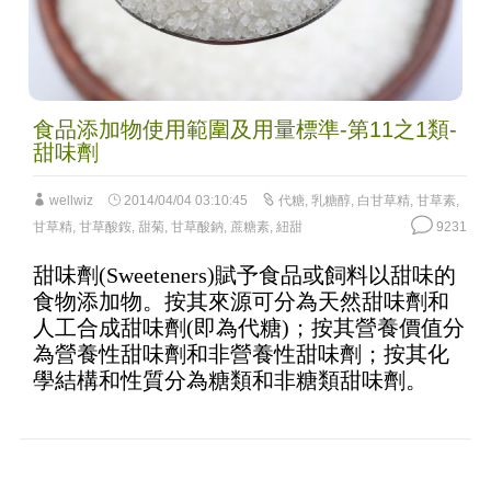
食品添加物使用範圍及用量標準-第11之1類-
甜味劑
wellwiz
2014/04/04 03:10:45
代糖
,
乳糖醇
,
白甘草精
,
甘草素
,
甘草精
,
甘草酸銨
,
甜菊
,
甘草酸鈉
,
蔗糖素
,
紐甜
9231
甜味劑(Sweeteners)賦予食品或飼料以甜味的
食物添加物。按其來源可分為天然甜味劑和
人工合成甜味劑(即為代糖)；按其營養價值分
為營養性甜味劑和非營養性甜味劑；按其化
學結構和性質分為糖類和非糖類甜味劑。