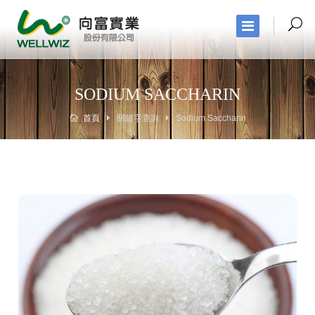
SODIUM SACCHARIN
首頁
關鍵字查詢
Sodium Saccharin