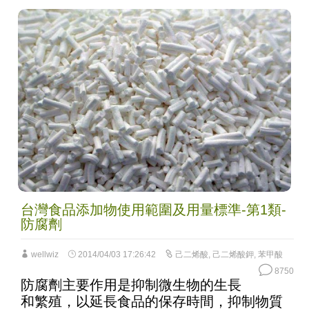
台灣食品添加物使用範圍及用量標準-第1類-
防腐劑
wellwiz
2014/04/03 17:26:42
己二烯酸
,
己二烯酸鉀
,
苯甲酸
8750
防腐劑主要作用是抑制微生物的生長
和繁殖，以延長食品的保存時間，抑制物質