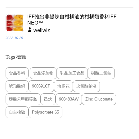
IFF推出非提煉自柑橘油的柑橘類香料IFF
NEO™
wellwiz
2022-10-25
Tags 標籤
食品香料
食品添加物
乳品加工食品
磷酸二氫銨
琥珀酸鈣
900391CP
海桐花
次氯酸鈉液
鹽酸苯甲醯噻胺
己烷
900483AW
Zinc Gluconate
自主檢驗
Polysorbate 65