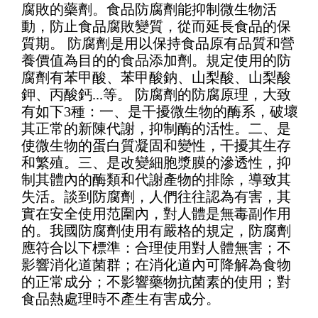
腐敗的藥劑。食品防腐劑能抑制微生物活
動，防止食品腐敗變質，從而延長食品的保
質期。 防腐劑是用以保持食品原有品質和營
養價值為目的的食品添加劑。規定使用的防
腐劑有苯甲酸、苯甲酸鈉、山梨酸、山梨酸
鉀、丙酸鈣...等。 防腐劑的防腐原理，大致
有如下3種：一、是干擾微生物的酶系，破壞
其正常的新陳代謝，抑制酶的活性。二、是
使微生物的蛋白質凝固和變性，干擾其生存
和繁殖。三、是改變細胞漿膜的滲透性，抑
制其體內的酶類和代謝產物的排除，導致其
失活。談到防腐劑，人們往往認為有害，其
實在安全使用范圍內，對人體是無毒副作用
的。我國防腐劑使用有嚴格的規定，防腐劑
應符合以下標準：合理使用對人體無害；不
影響消化道菌群；在消化道內可降解為食物
的正常成分；不影響藥物抗菌素的使用；對
食品熱處理時不產生有害成分。