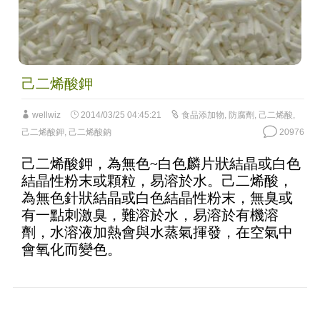
己二烯酸鉀
wellwiz
2014/03/25 04:45:21
食品添加物
,
防腐劑
,
己二烯酸
,
己二烯酸鉀
,
己二烯酸鈉
20976
己二烯酸鉀，為無色~白色麟片狀結晶或白色
結晶性粉末或顆粒，易溶於水。己二烯酸，
為無色針狀結晶或白色結晶性粉末，無臭或
有一點刺激臭，難溶於水，易溶於有機溶
劑，水溶液加熱會與水蒸氣揮發，在空氣中
會氧化而變色。