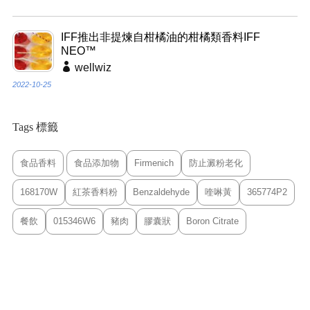
IFF推出非提煉自柑橘油的柑橘類香料IFF
NEO™
wellwiz
2022-10-25
Tags 標籤
食品香料
食品添加物
Firmenich
防止澱粉老化
168170W
紅茶香料粉
Benzaldehyde
喹啉黃
365774P2
餐飲
015346W6
豬肉
膠囊狀
Boron Citrate