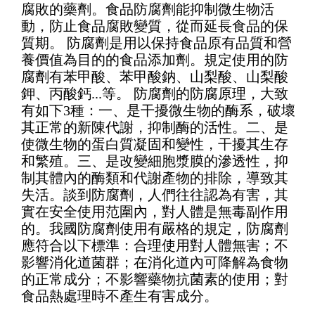
腐敗的藥劑。食品防腐劑能抑制微生物活
動，防止食品腐敗變質，從而延長食品的保
質期。 防腐劑是用以保持食品原有品質和營
養價值為目的的食品添加劑。規定使用的防
腐劑有苯甲酸、苯甲酸鈉、山梨酸、山梨酸
鉀、丙酸鈣...等。 防腐劑的防腐原理，大致
有如下3種：一、是干擾微生物的酶系，破壞
其正常的新陳代謝，抑制酶的活性。二、是
使微生物的蛋白質凝固和變性，干擾其生存
和繁殖。三、是改變細胞漿膜的滲透性，抑
制其體內的酶類和代謝產物的排除，導致其
失活。談到防腐劑，人們往往認為有害，其
實在安全使用范圍內，對人體是無毒副作用
的。我國防腐劑使用有嚴格的規定，防腐劑
應符合以下標準：合理使用對人體無害；不
影響消化道菌群；在消化道內可降解為食物
的正常成分；不影響藥物抗菌素的使用；對
食品熱處理時不產生有害成分。