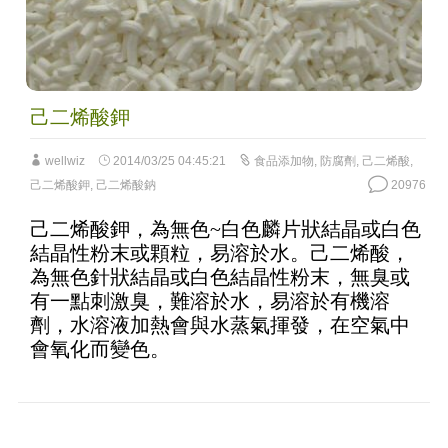
己二烯酸鉀
wellwiz
2014/03/25 04:45:21
食品添加物
,
防腐劑
,
己二烯酸
,
己二烯酸鉀
,
己二烯酸鈉
20976
己二烯酸鉀，為無色~白色麟片狀結晶或白色
結晶性粉末或顆粒，易溶於水。己二烯酸，
為無色針狀結晶或白色結晶性粉末，無臭或
有一點刺激臭，難溶於水，易溶於有機溶
劑，水溶液加熱會與水蒸氣揮發，在空氣中
會氧化而變色。