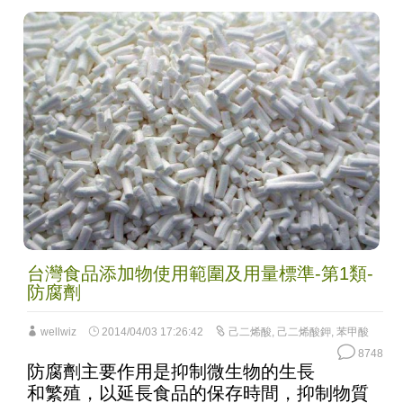
台灣食品添加物使用範圍及用量標準-第1類-
防腐劑
wellwiz
2014/04/03 17:26:42
己二烯酸
,
己二烯酸鉀
,
苯甲酸
8748
防腐劑主要作用是抑制微生物的生長
和繁殖，以延長食品的保存時間，抑制物質