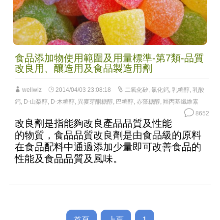
食品添加物使用範圍及用量標準-第7類-品質
改良用、釀造用及食品製造用劑
wellwiz
2014/04/03 23:08:18
二氧化矽
,
氯化鈣
,
乳糖醇
,
乳酸
鈣
,
D-山梨醇
,
D-木糖醇
,
異麥芽酮糖醇
,
巴糖醇
,
赤藻糖醇
,
羥丙基纖維素
8652
改良劑是指能夠改良產品品質及性能
的物質，食品品質改良劑是由食品級的原料
在食品配料中通過添加少量即可改善食品的
性能及食品品質及風味。
首頁
上頁
1