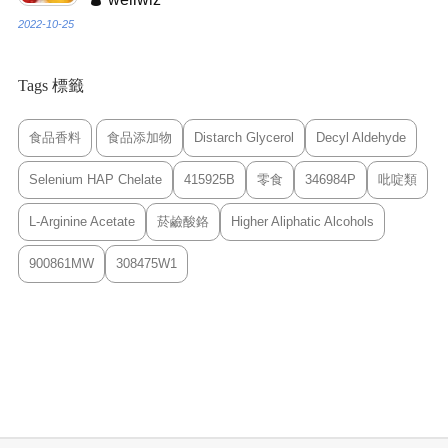
2022-10-25
Tags 標籤
食品香料
食品添加物
Distarch Glycerol
Decyl Aldehyde
Selenium HAP Chelate
415925B
零食
346984P
吡啶類
L-Arginine Acetate
菸鹼酸鉻
Higher Aliphatic Alcohols
900861MW
308475W1