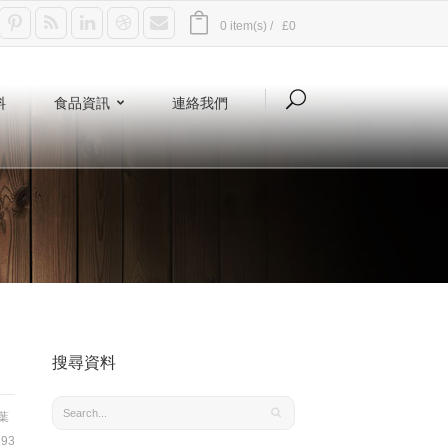
0 item(s) /
£0
料
食品資訊
連絡我們
搜尋資料
葉
93