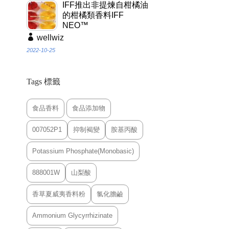
IFF推出非提煉自柑橘油
的柑橘類香料IFF
NEO™
wellwiz
2022-10-25
Tags 標籤
食品香料
食品添加物
007052P1
抑制褐變
胺基丙酸
Potassium Phosphate(Monobasic)
888001W
山梨酸
香草夏威夷香料粉
氯化膽鹼
Ammonium Glycyrrhizinate