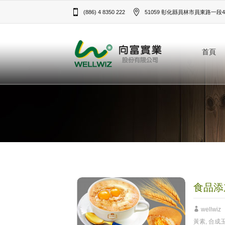
(886) 4 8350 222
51059 彰化縣員林市員東路一段43
首頁
食品添
wellwiz
黃素
,
合成