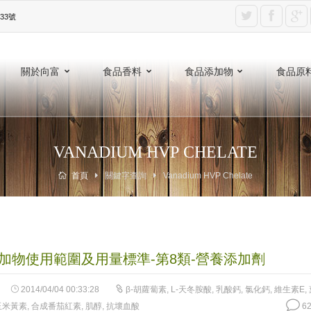
3號‎
關於向富
食品香料
食品添加物
食品原
VANADIUM HVP CHELATE
首頁
關鍵字查詢
Vanadium HVP Chelate
加物使用範圍及用量標準-第8類-營養添加劑
2014/04/04 00:33:28
β-胡蘿蔔素
,
L-天冬胺酸
,
乳酸鈣
,
氯化鈣
,
維生素E
,
玉米黃素
,
合成番茄紅素
,
肌醇
,
抗壞血酸
62