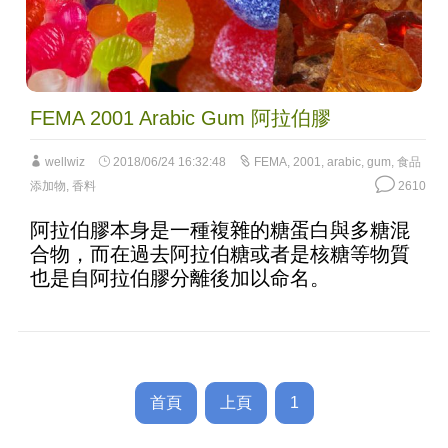
FEMA 2001 Arabic Gum 阿拉伯膠
wellwiz
2018/06/24 16:32:48
FEMA
,
2001
,
arabic
,
gum
,
食品
添加物
,
香料
2610
阿拉伯膠本身是一種複雜的糖蛋白與多糖混
合物，而在過去阿拉伯糖或者是核糖等物質
也是自阿拉伯膠分離後加以命名。
首頁
上頁
1