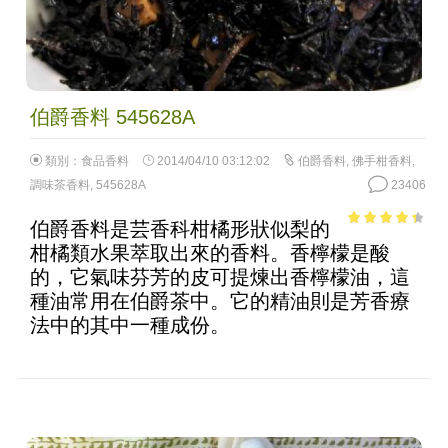
伯爵香料 545628A
類別：
食品香料
2014/04/10 03:12:02
伯爵香料
,
佛手柑香料
,
調味茶香料
,
545628A
23406
伯爵香料是芸香科柑橘形狀似梨的
3.73
out
柑橘類水果萃取出來的香料。香檸檬是酸
of 5
的，它氣味芬芳的皮可提煉出香檸檬油，這
種油常用在伯爵茶中。它的精油則是芳香療
法中的其中一種成份。