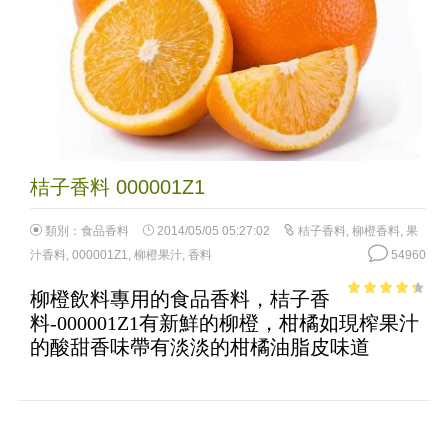
桔子香料 000001Z1
類別：
食品香料
2014/05/05 05:27:02
桔子香料
,
柳橙香料
,
果
汁香料
,
000001Z1
,
柳橙果汁
,
香料
54960
柳橙飲料專用的食品香料，桔子香
3.7
out of
料-000001Z1有新鮮的柳橙，柑橘如現榨果汁
5
的酸甜香味帶有淡淡的柑橘油脂皮味道