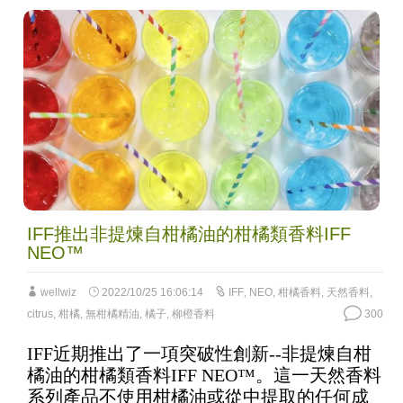
IFF推出非提煉自柑橘油的柑橘類香料IFF
NEO™
wellwiz
2022/10/25 16:06:14
IFF
,
NEO
,
柑橘香料
,
天然香料
,
citrus
,
柑橘
,
無柑橘精油
,
橘子
,
柳橙香料
300
IFF近期推出了一項突破性創新--非提煉自柑
橘油的柑橘類香料IFF NEO™。這一天然香料
系列產品不使用柑橘油或從中提取的任何成