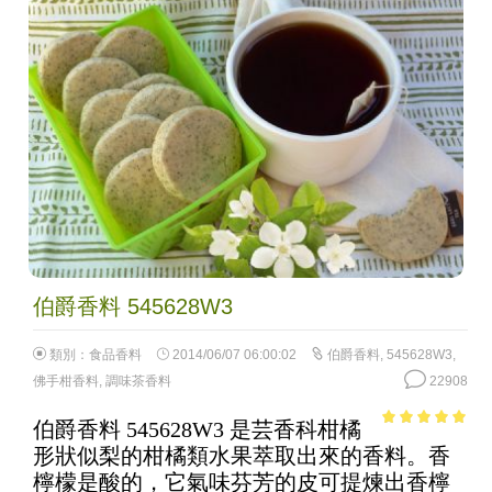
伯爵香料 545628W3
類別：
食品香料
2014/06/07 06:00:02
伯爵香料
,
545628W3
,
佛手柑香料
,
調味茶香料
22908
伯爵香料 545628W3 是芸香科柑橘
4.88
out of
形狀似梨的柑橘類水果萃取出來的香料。香
5
檸檬是酸的，它氣味芬芳的皮可提煉出香檸