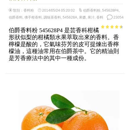
類別：
香料粉
2014/05/24 05:20:02
伯爵香料粉
,
545628P4
,
伯爵香料
,
佛手柑香料
,
調味茶香料
,
545628A
,
果醬
,
果汁
,
香料
23054
伯爵香料粉 545628P4 是芸香科柑橘
3.97
out
形狀似梨的柑橘類水果萃取出來的香料。香
of 5
檸檬是酸的，它氣味芬芳的皮可提煉出香檸
檬油，這種油常用在伯爵茶中。它的精油則
是芳香療法中的其中一種成份。