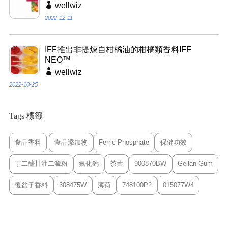
wellwiz
2022-12-11
IFF推出非提煉自柑橘油的柑橘類香料IFF
NEO™
wellwiz
2022-10-25
Tags 標籤
食品香料
食品添加物
Ferric Phosphate
保健功效
丁二醯甘油二澱粉
氟化鈣
茶葉
900870BW
Gellan Gum
覆盆子香料
308475W
薄荷
748100P2
015077W4