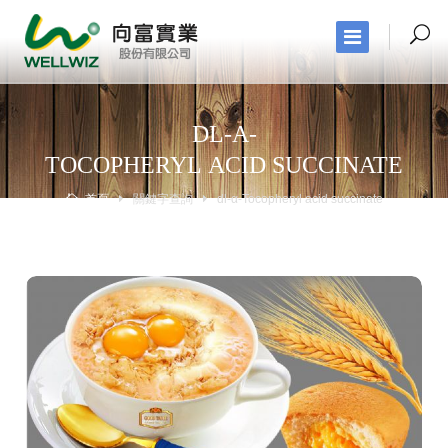
DL-Α-
TOCOPHERYL ACID SUCCINATE
首頁
關鍵字查詢
dl-α-Tocopheryl acid succinate