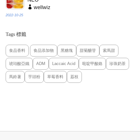
wellwiz
2022-10-25
Tags 標籤
食品香料
食品添加物
黑糖塊
甜菊醣苷
索馬甜
琥珀酸亞鐵
ADM
Laccaic Acid
吡啶甲酸鉻
珍珠奶茶
馬鈴薯
芋頭粉
草莓香料
荔枝