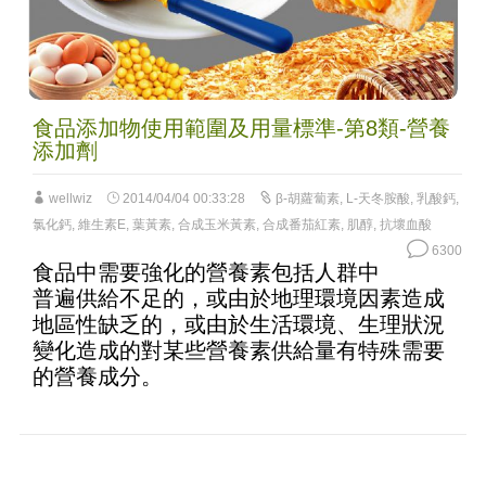
食品添加物使用範圍及用量標準-第8類-營養
添加劑
wellwiz
2014/04/04 00:33:28
β-胡蘿蔔素
,
L-天冬胺酸
,
乳酸鈣
,
氯化鈣
,
維生素E
,
葉黃素
,
合成玉米黃素
,
合成番茄紅素
,
肌醇
,
抗壞血酸
6300
食品中需要強化的營養素包括人群中
普遍供給不足的，或由於地理環境因素造成
地區性缺乏的，或由於生活環境、生理狀況
變化造成的對某些營養素供給量有特殊需要
的營養成分。