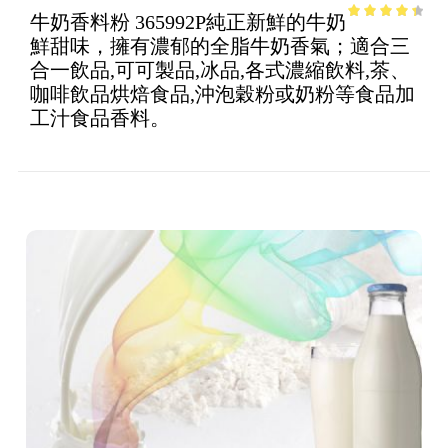
牛奶香料粉 365992P純正新鮮的牛奶
3.66
out
鮮甜味，擁有濃郁的全脂牛奶香氣；適合三
of 5
合一飲品,可可製品,冰品,各式濃縮飲料,茶、
咖啡飲品烘焙食品,沖泡穀粉或奶粉等食品加
工汁食品香料。