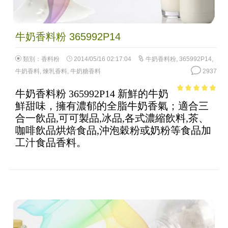
牛奶香料粉 365992P14
類別：
香料粉
2014/05/16 02:17:04
牛奶香料粉
,
365992P14
,
牛奶香料
,
煉乳香料
,
牛奶糖香料
2937
牛奶香料粉 365992P14 新鮮的牛奶
4.84
out of
鮮甜味，擁有濃郁的全脂牛奶香氣；適合三
5
合一飲品,可可製品,冰品,各式濃縮飲料,茶、
咖啡飲品烘焙食品,沖泡穀粉或奶粉等食品加
工汁食品香料。