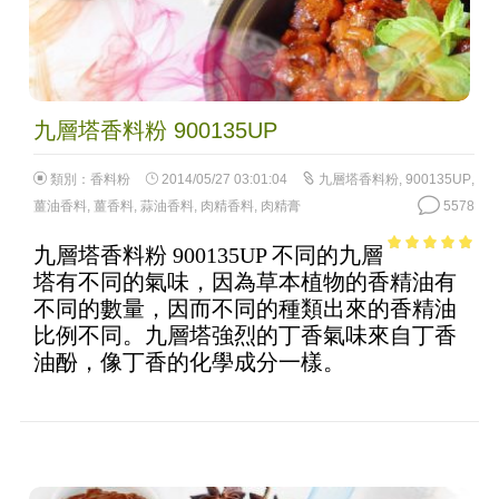
九層塔香料粉 900135UP
類別：
香料粉
2014/05/27 03:01:04
九層塔香料粉
,
900135UP
,
薑油香料
,
薑香料
,
蒜油香料
,
肉精香料
,
肉精膏
5578
九層塔香料粉 900135UP 不同的九層
4.81
out of
塔有不同的氣味，因為草本植物的香精油有
5
不同的數量，因而不同的種類出來的香精油
比例不同。九層塔強烈的丁香氣味來自丁香
油酚，像丁香的化學成分一樣。