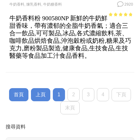
牛奶香料
,
煉乳香料
,
牛奶糖香料
2920
牛奶香料粉 900580NP 新鮮的牛奶鮮
4.47
out of
甜香味，帶有濃郁的全脂牛奶香氣；適合三
5
合一飲品,可可製品,冰品,各式濃縮飲料,茶、
咖啡飲品烘焙食品,沖泡穀粉或奶粉,糖果及巧
克力,磨粉製品製造,健康食品,生技食品,生技
醫藥等食品加工汁食品香料。
首頁
上頁
1
2
3
4
下頁
末頁
搜尋資料