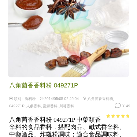
八角茴香香料粉 049271P
類別：
香料粉
2014/05/05 02:49:04
八角茴香香料粉
,
049271P
,
人參香料
,
當歸香料
,
川芎香料
3149
八角茴香香料粉 049271P 中藥類香
4.47
out of
辛料的食品香料，搭配肉品、鹹式香辛料、
5
中藥酒品、炸雞粉調味；適合食品調味料、