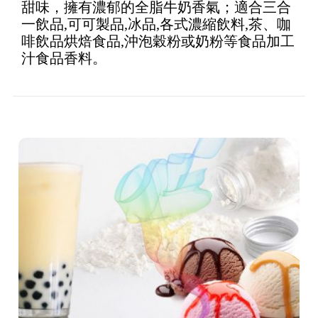
甜味，擁有濃郁的全脂牛奶香氣；適合三合
5
一飲品,可可製品,冰品,各式濃縮飲料,茶、咖
啡飲品烘焙食品,沖泡穀粉或奶粉等食品加工
汁食品香料。