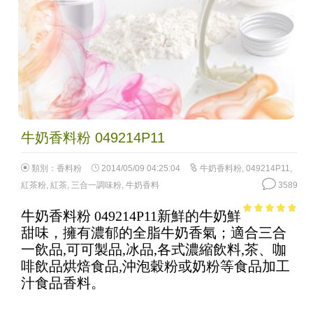
牛奶香料粉 049214P11
類別：
香料粉
2014/05/09 04:25:04
牛奶香料粉
,
049214P11
,
紅茶粉
,
紅茶
,
三合一調味粉
,
牛奶香料
3589
牛奶香料粉 049214P11新鮮的牛奶鮮
4.88
out of
甜味，擁有濃郁的全脂牛奶香氣；適合三合
5
一飲品,可可製品,冰品,各式濃縮飲料,茶、咖
啡飲品烘焙食品,沖泡穀粉或奶粉等食品加工
汁食品香料。