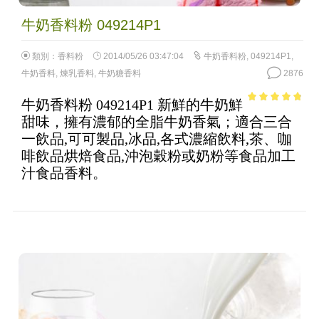
牛奶香料粉 049214P1
類別：
香料粉
2014/05/26 03:47:04
牛奶香料粉
,
049214P1
,
牛奶香料
,
煉乳香料
,
牛奶糖香料
2876
牛奶香料粉 049214P1 新鮮的牛奶鮮
4.49
out of
甜味，擁有濃郁的全脂牛奶香氣；適合三合
5
一飲品,可可製品,冰品,各式濃縮飲料,茶、咖
啡飲品烘焙食品,沖泡穀粉或奶粉等食品加工
汁食品香料。