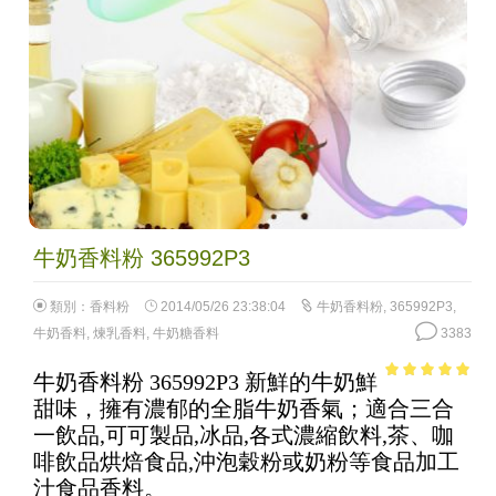
牛奶香料粉 365992P3
類別：
香料粉
2014/05/26 23:38:04
牛奶香料粉
,
365992P3
,
牛奶香料
,
煉乳香料
,
牛奶糖香料
3383
牛奶香料粉 365992P3 新鮮的牛奶鮮
4.85
out of
甜味，擁有濃郁的全脂牛奶香氣；適合三合
5
一飲品,可可製品,冰品,各式濃縮飲料,茶、咖
啡飲品烘焙食品,沖泡穀粉或奶粉等食品加工
汁食品香料。