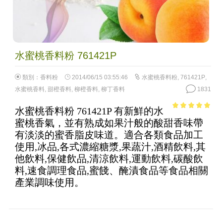
水蜜桃香料粉 761421P
類別：
香料粉
2014/06/15 03:55:46
水蜜桃香料粉
,
761421P
,
水蜜桃香料
,
甜橙香料
,
柳橙香料
,
柳丁香料
1831
水蜜桃香料粉 761421P 有新鮮的水
4.83
out of
蜜桃香氣，並有熟成如果汁般的酸甜香味帶
5
有淡淡的蜜香脂皮味道。適合各類食品加工
使用,冰品,各式濃縮糖漿,果蔬汁,酒精飲料,其
他飲料,保健飲品,清涼飲料,運動飲料,碳酸飲
料,速食調理食品,蜜餞、醃漬食品等食品相關
產業調味使用。