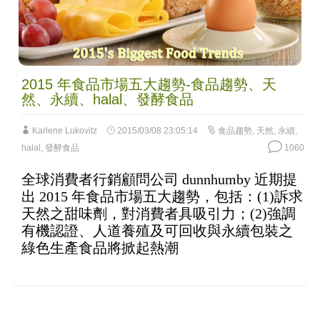
2015 年食品市場五大趨勢-食品趨勢、天
然、永續、halal、發酵食品
Karlene Lukovitz
2015/03/08 23:05:14
食品趨勢
,
天然
,
永續
,
halal
,
發酵食品
1060
全球消費者行銷顧問公司 dunnhumby 近期提
出 2015 年食品市場五大趨勢，包括：(1)訴求
天然之甜味劑，對消費者具吸引力；(2)強調
有機認證、人道養殖及可回收與永續包裝之
綠色生產食品將掀起熱潮