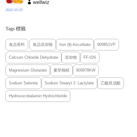
wellwiz
2022-10-25
Tags 標籤
食品香料
食品添加物
Iron (Ⅱ) Ascorbate
900851VP
Calcium Chloride Dehydrate
添加物
FF-026
Magnesium Glutarate
麥芽糊精
900878KW
Sodium Selenite
Sodium Stearyl 2- Lactylate
乙酸異戊酯
Hydroxocobalamin Hydrochloride