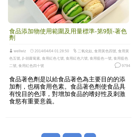
食品添加物使用範圍及用量標準-第9類-著色
劑
wellwiz
2014/04/04 01:28:50
二氧化鈦
,
食用黃色四號
,
食用黃
色五號
,
β-胡蘿蔔素
,
食用紅色七號
,
食用紅色六號
,
食用藍色一號
,
食用藍色
二號
,
食用紅色四十號
9794
食品著色劑是以給食品著色為主要目的的添
加劑，也稱食用色素。食品著色劑使食品具
有悅目的色澤，對增加食品的嗜好性及刺激
食慾有重要意義。