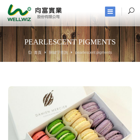
PEARLESCENT PIGMENTS
首頁
關鍵字查詢
pearlescent pigments