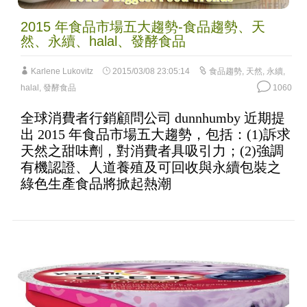
2015 年食品市場五大趨勢-食品趨勢、天
然、永續、halal、發酵食品
Karlene Lukovitz
2015/03/08 23:05:14
食品趨勢
,
天然
,
永續
,
halal
,
發酵食品
1060
全球消費者行銷顧問公司 dunnhumby 近期提
出 2015 年食品市場五大趨勢，包括：(1)訴求
天然之甜味劑，對消費者具吸引力；(2)強調
有機認證、人道養殖及可回收與永續包裝之
綠色生產食品將掀起熱潮