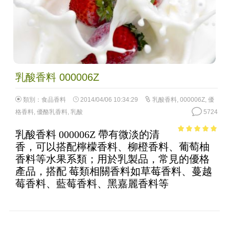
乳酸香料 000006Z
類別：
食品香料
2014/04/06 10:34:29
乳酸香料
,
000006Z
,
優
格香料
,
優酪乳香料
,
乳酸
5724
乳酸香料 000006Z 帶有微淡的清
4.8
out of 5
香，可以搭配檸檬香料、柳橙香料、葡萄柚
香料等水果系類；用於乳製品，常見的優格
產品，搭配 莓類相關香料如草莓香料、蔓越
莓香料、藍莓香料、黑嘉麗香料等