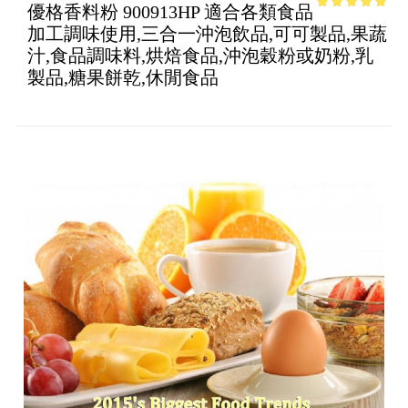
優格香料粉 900913HP 適合各類食品
4.7
out of
加工調味使用,三合一沖泡飲品,可可製品,果蔬
5
汁,食品調味料,烘焙食品,沖泡穀粉或奶粉,乳
製品,糖果餅乾,休閒食品