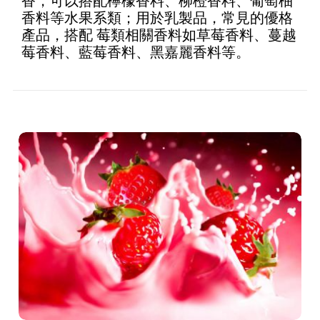
香，可以搭配檸檬香料、柳橙香料、葡萄柚
of 5
香料等水果系類；用於乳製品，常見的優格
產品，搭配 莓類相關香料如草莓香料、蔓越
莓香料、藍莓香料、黑嘉麗香料等。