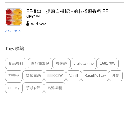
IFF推出非提煉自柑橘油的柑橘類香料IFF
NEO™
wellwiz
2022-10-25
Tags 標籤
食品香料
食品添加物
香茅醛
L-Glutamine
168170W
芬美意
碳酸氫鈉
888003W
Vanill
Rasult’s Law
煉奶
smoky
芋頭香料
高鮮味精