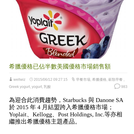
希臘優格已佔半數美國優格市場銷售額
wellwiz
2015/06/12 09:27:15
早餐市場
,
希臘優格
,
穀類早餐
,
Greek yogurt
,
yogurt
,
乳酸
983
為迎合此消費趨勢，Starbucks 與 Danone SA
於 2015 年 4 月結盟跨入希臘優格市場；
Yoplait、Kellogg、Post Holdings, Inc.等亦相
繼推出希臘優格主題產品。