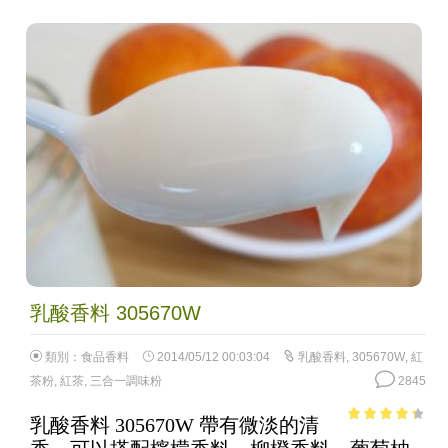
乳酸香料 305670W
類別：
食品香料
2014/05/12 00:03:04
乳酸香料
,
305670W
,
紅
茶粉
,
紅茶
,
三合一調味粉
2845
乳酸香料 305670W 帶有微淡的清
3.62
out