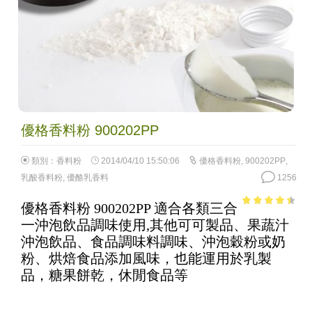
優格香料粉 900202PP
類別：
香料粉
2014/04/10 15:50:06
優格香料粉
,
900202PP
,
乳酸香料粉
,
優酪乳香料
1256
優格香料粉 900202PP 適合各類三合
3.93
out
一沖泡飲品調味使用,其他可可製品、果蔬汁
of 5
沖泡飲品、食品調味料調味、沖泡穀粉或奶
粉、烘焙食品添加風味，也能運用於乳製
品，糖果餅乾，休閒食品等