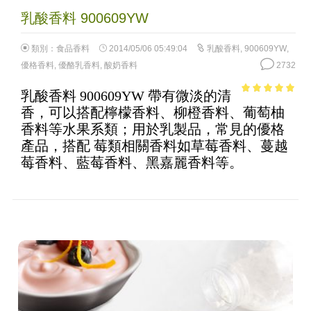
乳酸香料 900609YW
類別：
食品香料
2014/05/06 05:49:04
乳酸香料
,
900609YW
,
優格香料
,
優酪乳香料
,
酸奶香料
2732
乳酸香料 900609YW 帶有微淡的清
4.97
out of
香，可以搭配檸檬香料、柳橙香料、葡萄柚
5
香料等水果系類；用於乳製品，常見的優格
產品，搭配 莓類相關香料如草莓香料、蔓越
莓香料、藍莓香料、黑嘉麗香料等。