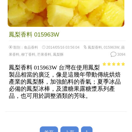
鳳梨香料 015963W
類別：
食品香料
2014/05/16 03:56:04
鳳梨香料
,
015963W
,
蘋
果香料
,
柳丁香料
,
芒果香料
,
鳳梨酥
3094
鳳梨香料 015963W 台灣在使用鳳梨
4.84
out of
製品相當的廣泛，像是這幾年帶動傳統烘焙
5
產業的鳳梨酥，加強餡料的香氣；夏季冰品
必備的鳳梨冰棒，及濃糖果露糖漿系列產
品，也可用於調整酒類的芳味。